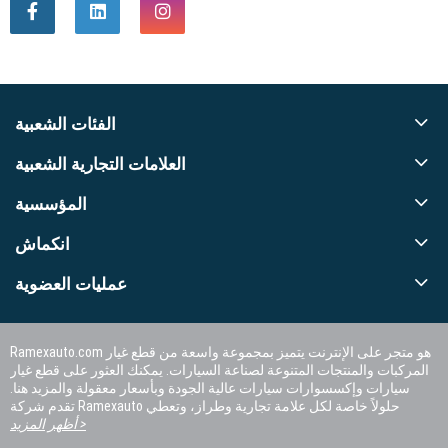
الفئات الشعبية
العلامات التجارية الشعبية
المؤسسية
انكماش
عمليات العضوية
Ramexauto.com هو متجر على الإنترنت يتميز بمجموعة واسعة من قطع غيار
المركبات والمنتجات المتنوعة لصناعة السيارات. يمكنك العثور على قطع غيار
سيارات وإكسسوارات سيارات عالية الجودة وبأسعار معقولة والمزيد هنا.
تقدم شركة Ramexauto حلولاً خاصة لكل علامة تجارية وطراز، وتعطي
الأولوية لرضا العملاء.
أظهر المزيد >