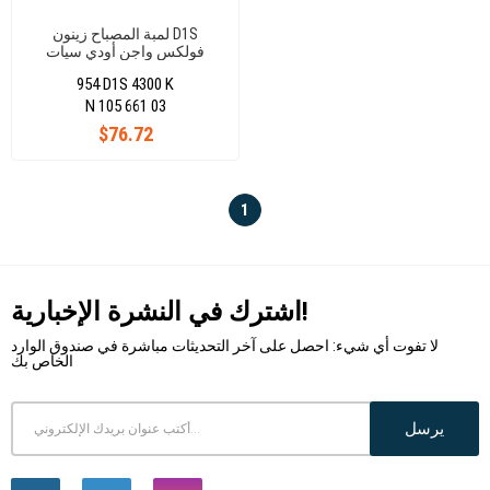
لمبة المصباح زينون D1S
فولكس واجن أودي سيات
سكودا audı volkswagen seat
954 D1S 4300 K
skoda
N 105 661 03
$76.72
1
اشترك في النشرة الإخبارية!
لا تفوت أي شيء: احصل على آخر التحديثات مباشرة في صندوق الوارد
الخاص بك
يرسل