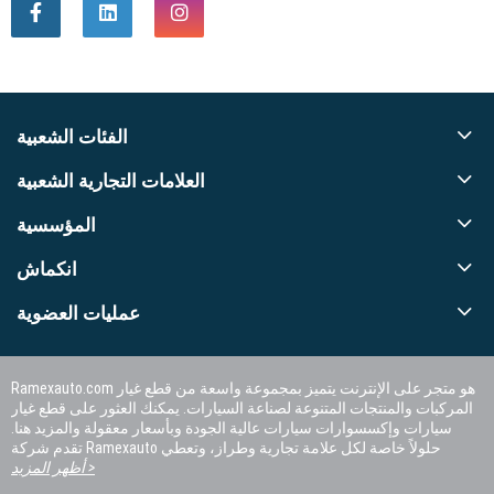
الفئات الشعبية
العلامات التجارية الشعبية
المؤسسية
انكماش
عمليات العضوية
Ramexauto.com هو متجر على الإنترنت يتميز بمجموعة واسعة من قطع غيار
المركبات والمنتجات المتنوعة لصناعة السيارات. يمكنك العثور على قطع غيار
سيارات وإكسسوارات سيارات عالية الجودة وبأسعار معقولة والمزيد هنا.
تقدم شركة Ramexauto حلولاً خاصة لكل علامة تجارية وطراز، وتعطي
الأولوية لرضا العملاء.
أظهر المزيد >