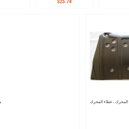
$25.74
مص