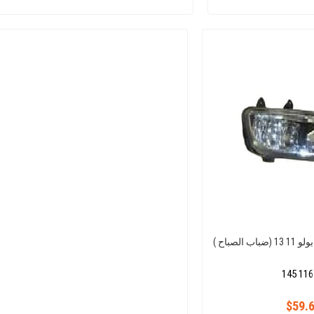
الصباح )
145 116
$59.