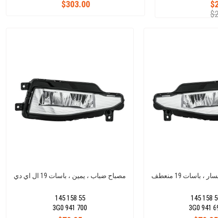
$303.00
$
$
 باسات 19 منعطف
مصباح ضباب ، يمين ، باسات 19 ال اي دي
145 158 55
145 158 5
3G0 941 700
3G0 941 6