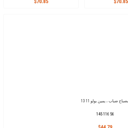
$70.85
$70.85
باح ضباب ، يمين بولو 11 13
145 116 56
$44.79