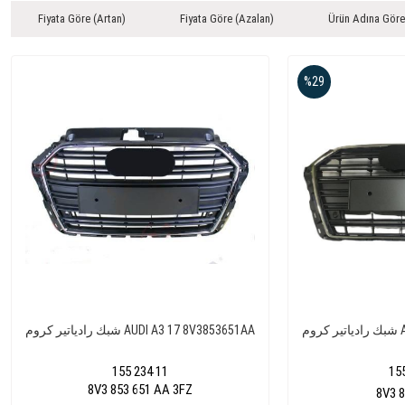
Fiyata Göre (Artan)
Fiyata Göre (Azalan)
Ürün Adına Göre
%29
AU
شبك رادياتير كروم AUDI A3 17 8V3853651AA
155 234 11
15
8V3 853 651 AA 3FZ
8V3 8