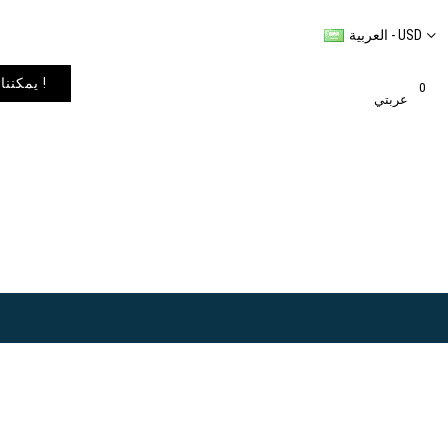
العربية - USD
يمكننا شحن المنتجات إلى أي مكان في العالم. يمكنك الاطلاع على خيارات الشحن في عربة التسوق الخاصة بك !
0
عربتي