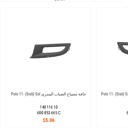
Polo 11- (Sisli) Sol حافة مصباح الضباب اليسرى
140 116 10
6R0 853 665 C
$5.06