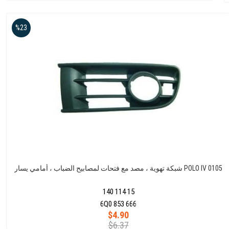
%23
شبكة تهوية ، مصد مع فتحات لمصابيح الضباب ، أمامي يسار POLO IV 0105
140 114 15
6Q0 853 666
$4.90
$6.37