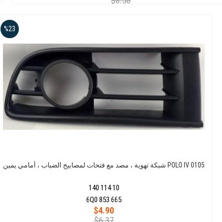
$8.58
%23
شبكة تهوية ، مصد مع فتحات لمصابيح الضباب ، أمامي يمين POLO IV 0105
140 114 10
6Q0 853 665
$4.90
$6.37