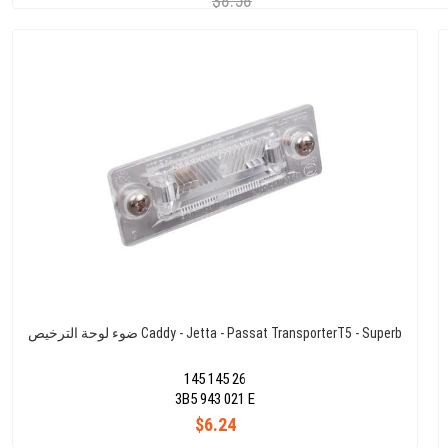
$8.58
ضوء لوحة الترخيص Caddy - Jetta - Passat TransporterT5 - Superb
145 145 26
3B5 943 021 E
$6.24