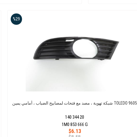
%29
شبكة تهوية ، مصد مع فتحات لمصابيح الضباب ، أمامي يمين TOLEDO 9605
140 344 20
1M0 853 666 G
$6.13