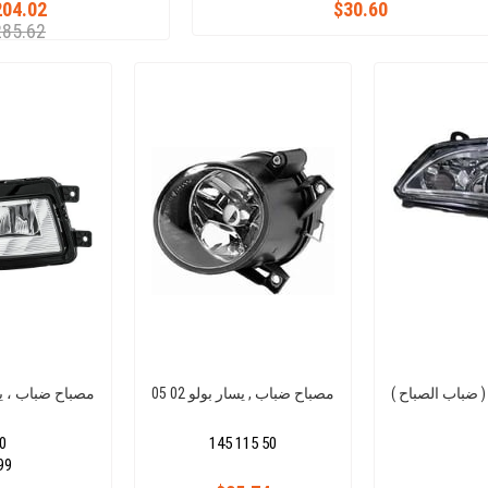
204.02
$30.60
285.62
مصباح ضباب , يسار بولو 02 05
مصباح ضباب ، يسار ،
0
145 115 50
99