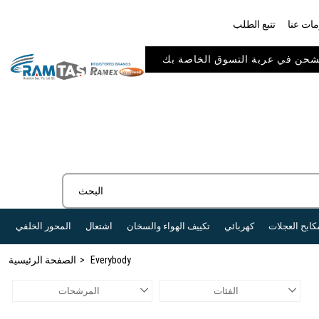
ات عنا
تتبع الطلب
كابح العجلات
كهربائي
تكييف الهواء والسخان
اشتعال
المحور الخلفي
Everybody
الصفحة الرئيسية
الفئات
المرشحات