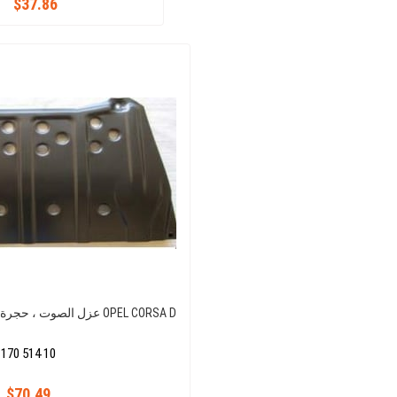
$37.86
عزل الصوت ، حجرة المحرك ، غطاء المحرك OPEL CORSA D
170 514 10
$70.49