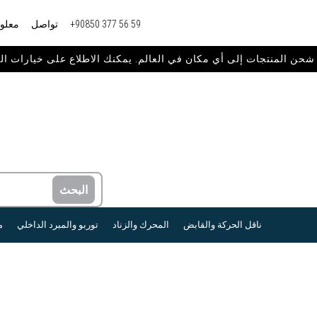
+90850 377 56 59
تواصل
معلوم
ناقل الحركة والقابض
المحرك والزناد
توربو والمبرد الداخلي
م