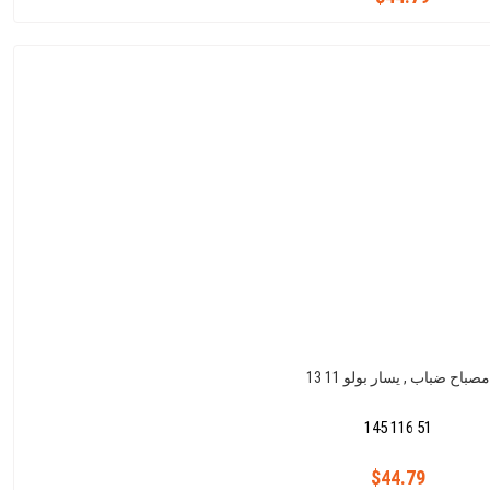
مصباح ضباب , يسار بولو 11 13
145 116 51
$44.79