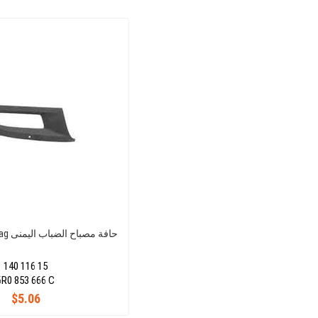
Polo 11- (Sisli) Sag حافة مصباح الضباب اليمنى
140 116 15
6R0 853 666 C
$5.06