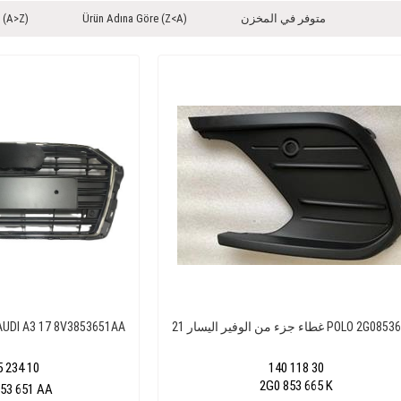
متوفر في المخزن
Ürün Adına Göre (Z<A)
 (A>Z)
من الوفير اليسار 21 POLO 2G0853665K
شبك رادياتير كروم DI A3 17 8V3853651AA
5 234 10
140 118 30
2G0 853 665 K
53 651 AA