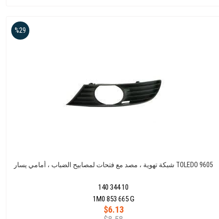
%29
شبكة تهوية ، مصد مع فتحات لمصابيح الضباب ، أمامي يسار TOLEDO 9605
140 344 10
1M0 853 665 G
$6.13