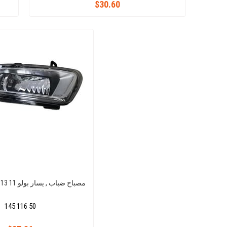
$30.60
مصباح ضباب , يسار بولو 11 13 ( ضباب الصباح )
145 116 50