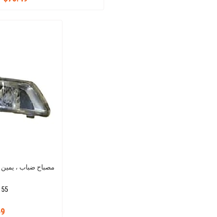
مصباح ضباب ، يمين بولو 11 13 (ضباب 
 55
69