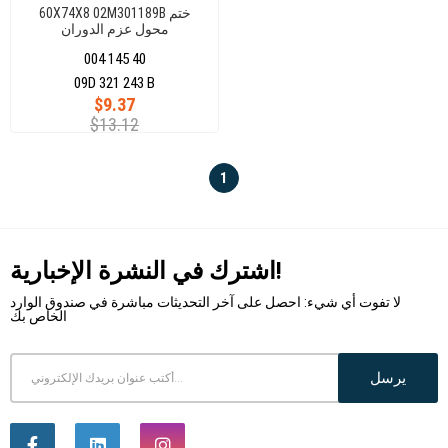
60X74X8 02M301189B ختم
محول عزم الدوران
004 145 40
09D 321 243 B
$9.37
$13.12
1
اشترك في النشرة الإخبارية!
لا تفوت أي شيء: احصل على آخر التحديثات مباشرة في صندوق الوارد
الخاص بك
يرسل