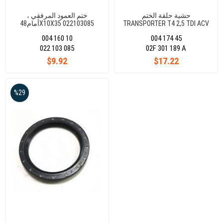
حشية حلقة الختم
ختم العمود المرفقي ،
TRANSPORTER T4 2,5 TDI ACV
أمام48X10X35 022103085
45X65X9 02F301189A
004 160 10
004 174 45
022 103 085
02F 301 189 A
$9.92
$17.22
%29