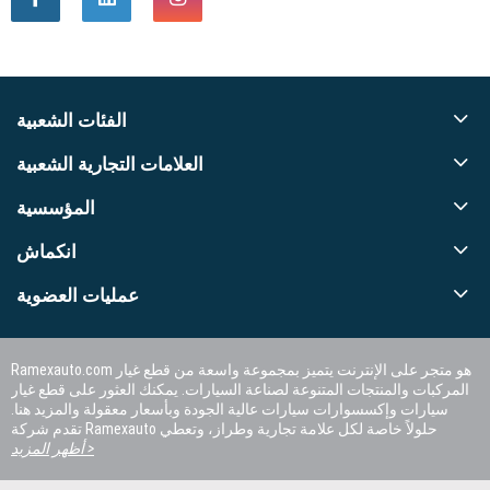
الفئات الشعبية
العلامات التجارية الشعبية
المؤسسية
انكماش
عمليات العضوية
Ramexauto.com هو متجر على الإنترنت يتميز بمجموعة واسعة من قطع غيار
المركبات والمنتجات المتنوعة لصناعة السيارات. يمكنك العثور على قطع غيار
سيارات وإكسسوارات سيارات عالية الجودة وبأسعار معقولة والمزيد هنا.
تقدم شركة Ramexauto حلولاً خاصة لكل علامة تجارية وطراز، وتعطي
الأولوية لرضا العملاء.
أظهر المزيد >