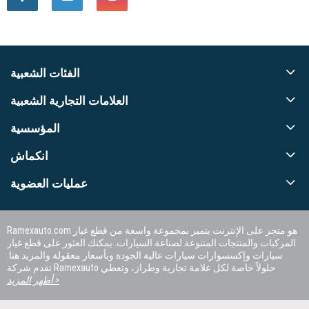
الفئات الشعبية
العلامات التجارية الشعبية
المؤسسية
انكماش
عمليات العضوية
Ramexauto.com هو متجر على الإنترنت يتميز بمجموعة واسعة من قطع غيار
المركبات والمنتجات المتنوعة لصناعة السيارات. يمكنك العثور على قطع غيار
سيارات وإكسسوارات سيارات عالية الجودة وبأسعار معقولة والمزيد هنا.
تقدم شركة Ramexauto حلولاً خاصة لكل علامة تجارية وطراز، وتعطي
الأولوية لرضا العملاء.
أظهر المزيد >