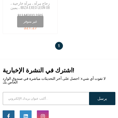
زجاج مرآة ، مرآة خارجية ،
يمين ، IBIZA EXEO LEON 08
913 MG032 2505
غير متوفر
$21.27
1
اشترك في النشرة الإخبارية!
لا تفوت أي شيء: احصل على آخر التحديثات مباشرة في صندوق الوارد
الخاص بك
يرسل