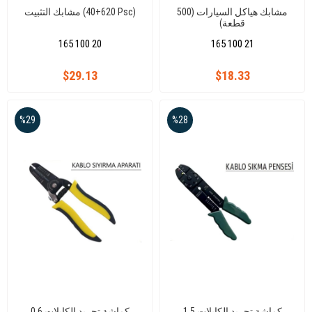
مشابك هياكل السيارات (500
مشابك التثبيت (620+40 Psc)
قطعة)
165 100 20
165 100 21
$29.13
$18.33
%29
%28
كماشة تجريد الكابلات 1,5
كماشة تجريد الكابلات 0.6