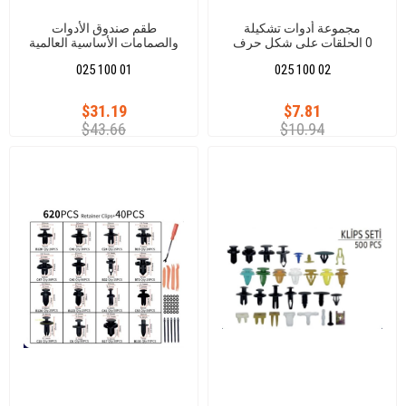
مجموعة أدوات تشكيلة
طقم صندوق الأدوات
الحلقات على شكل حرف O
والصمامات الأساسية العالمية
الخضراء (270 قطعة)
(61 قطعة)
025 100 01
025 100 02
$31.19
$7.81
$43.66
$10.94