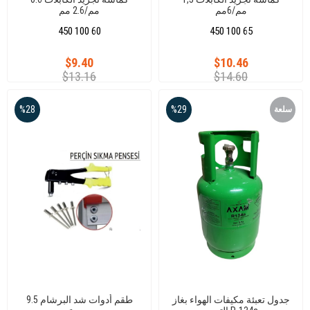
مم/6مم
مم/2.6 مم
450 100 60
450 100 65
$9.40
$10.46
$13.16
$14.60
%28
%29
سلعة
جديدة
جدول تعبئة مكيفات الهواء بغاز
طقم أدوات شد البرشام 9.5