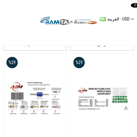
0
العربية - USD
Aem
ترشيح
التسلسل
%29
%29