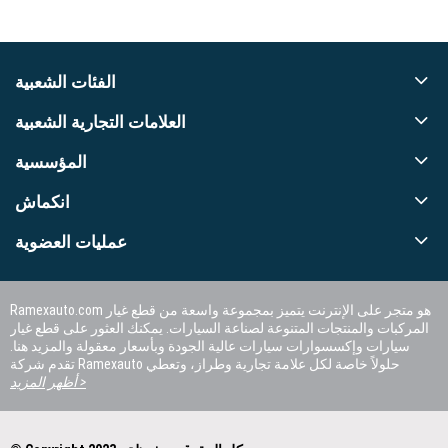
الفئات الشعبية
العلامات التجارية الشعبية
المؤسسية
انكماش
عمليات العضوية
Ramexauto.com هو متجر على الإنترنت يتميز بمجموعة واسعة من قطع غيار
المركبات والمنتجات المتنوعة لصناعة السيارات. يمكنك العثور على قطع غيار
سيارات وإكسسوارات سيارات عالية الجودة وبأسعار معقولة والمزيد هنا.
تقدم شركة Ramexauto حلولاً خاصة لكل علامة تجارية وطراز، وتعطي
الأولوية لرضا العملاء.
أظهر المزيد >