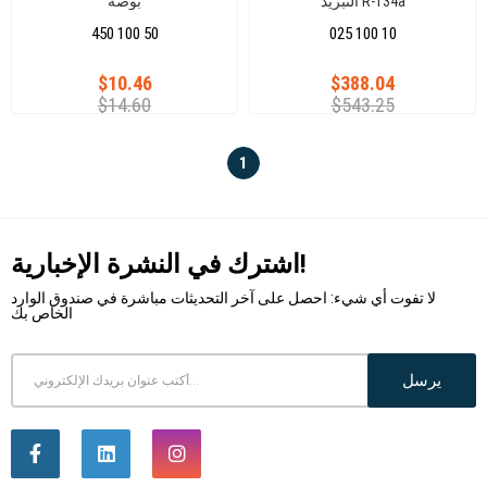
التبريد R-134a
بوصة
450 100 50
025 100 10
$10.46
$388.04
$14.60
$543.25
1
اشترك في النشرة الإخبارية!
لا تفوت أي شيء: احصل على آخر التحديثات مباشرة في صندوق الوارد
الخاص بك
يرسل