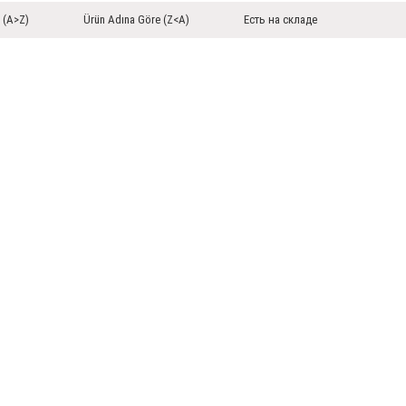
 (A>Z)
Ürün Adına Göre (Z<A)
Есть на складе