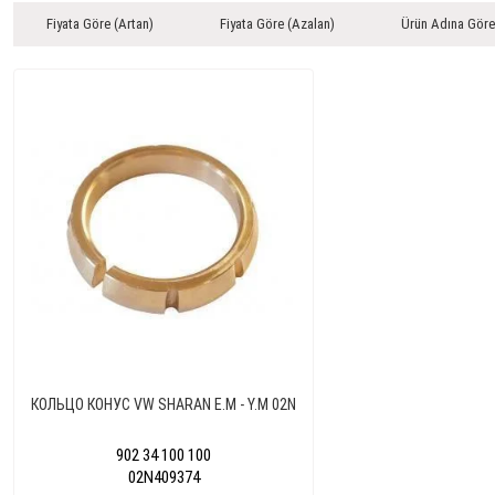
Fiyata Göre (Artan)
Fiyata Göre (Azalan)
Ürün Adına Göre
КОЛЬЦО КОНУС VW SHARAN E.M - Y.M 02N
902 34 100 100
02N409374