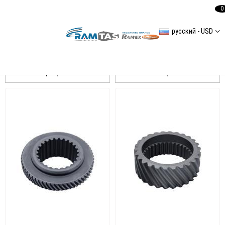
0
русский - USD
AMAROK
Сортировать
Фильтровать