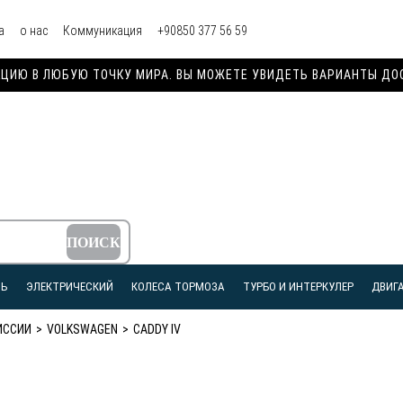
а
о нас
Коммуникация
+90850 377 56 59
ИЮ В ЛЮБУЮ ТОЧКУ МИРА. ВЫ МОЖЕТЕ УВИДЕТЬ ВАРИАНТЫ ДОСТ
ЛЬ
ЭЛЕКТРИЧЕСКИЙ
КОЛЕСА ТОРМОЗА
ТУРБО И ИНТЕРКУЛЕР
ДВИГА
ИССИИ
VOLKSWAGEN
CADDY IV