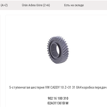
 (A>Z)
Ürün Adına Göre (Z<A)
Есть на складе
5-ступенчатая шестерня VW CADDY 10 Z=31 31 0A4 коробка передач
902 16 100 310
02A311361B M