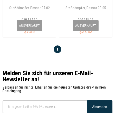
Stoßdämpfer, Passat 97-02
Stoßdämpfer, Passat 00-05
070 154 10
070 154 11
4D0 412 377F
3B7 412 377A
AUSVERKAUFT
AUSVERKAUFT
$7.55
$27.32
1
Melden Sie sich für unseren E-Mail-
Newsletter an!
Verpassen Sie nichts: Erhalten Sie die neuesten Updates direkt in Ihren
Posteingang.
Absenden