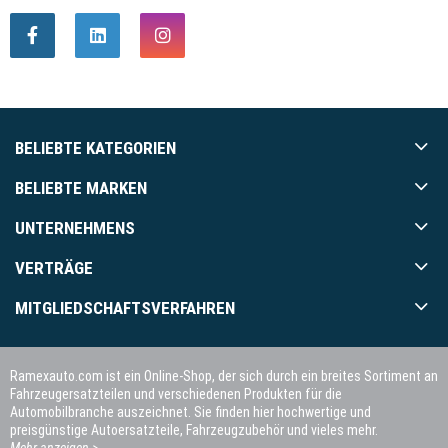
BELIEBTE KATEGORIEN
BELIEBTE MARKEN
UNTERNEHMENS
VERTRÄGE
MITGLIEDSCHAFTSVERFAHREN
Ramexauto.com ist ein Online-Shop, der sich durch ein breites Sortiment an
Fahrzeugersatzteilen und verschiedenen Produkten für die
Automobilbranche auszeichnet. Sie finden hier hochwertige und
preisgünstige Autoersatzteile, Fahrzeugzubehör und vieles mehr.