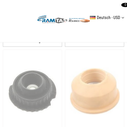
0
Deutsch - USD
PASSAT B4 Amortisör
Auflistung
Filtern