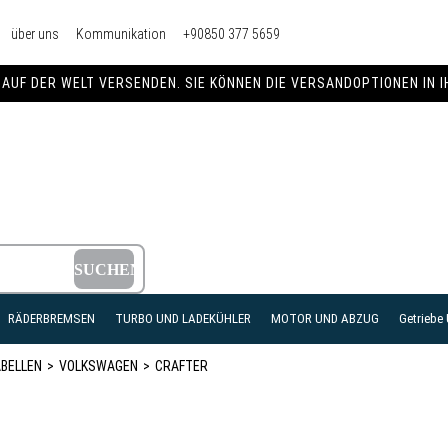
über uns
Kommunikation
+90850 377 5659
AUF DER WELT VERSENDEN. SIE KÖNNEN DIE VERSANDOPTIONEN IN 
RÄDERBREMSEN
TURBO UND LADEKÜHLER
MOTOR UND ABZUG
Getriebe
BELLEN
VOLKSWAGEN
CRAFTER