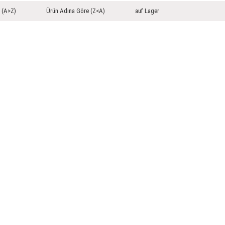
 (A>Z)
Ürün Adına Göre (Z<A)
auf Lager