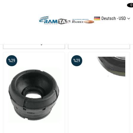
0
Deutsch - USD
GOLF IV
Auflistung
Filtern
%29
%29