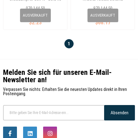
1J0513025Bg
070 144 50
970 144 50
1J0 513 425
1J0 513 025 BG
AUSVERKAUFT
AUSVERKAUFT
$2.23
$68.17
1
Melden Sie sich für unseren E-Mail-
Newsletter an!
Verpassen Sie nichts: Erhalten Sie die neuesten Updates direkt in Ihren
Posteingang.
Absenden