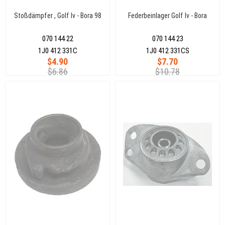
Stoßdämpfer , Golf Iv - Bora 98
Federbeinlager Golf Iv - Bora
070 144 22
070 144 23
1J0 412 331C
1J0 412 331CS
$4.90
$7.70
$6.86
$10.78