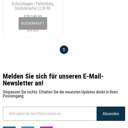
Schutzkappe / Faltenbalg,
Stoßdämpfer Lt 35 96
070 180 50
2D0 412 135
AUSVERKAUFT
$4.09
1
Melden Sie sich für unseren E-Mail-
Newsletter an!
Verpassen Sie nichts: Erhalten Sie die neuesten Updates direkt in Ihren
Posteingang.
Absenden