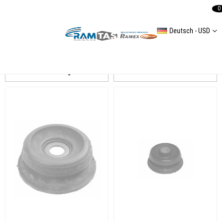
0
Deutsch - USD
LT 35
Auflistung
Filtern