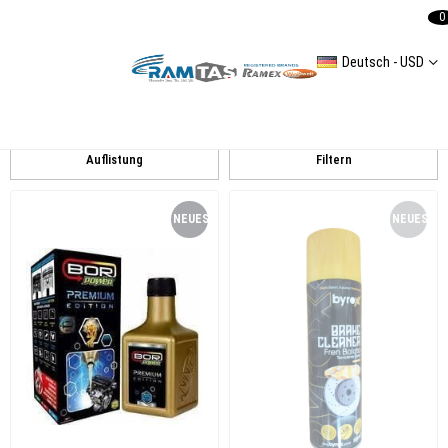
0
Deutsch - USD
Oto Bakım Ürünleri
Universal
Auflistung
Filtern
NEUES
NEUES
PRODUKT
PRODUKT