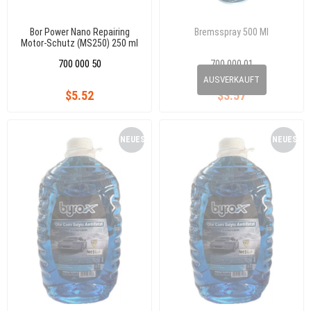
Bor Power Nano Repairing
Bremsspray 500 Ml
Motor-Schutz (MS250) 250 ml
700 000 50
700 000 01
0
AUSVERKAUFT
$5.52
$3.57
NEUES
NEUES
PRODUKT
PRODUKT