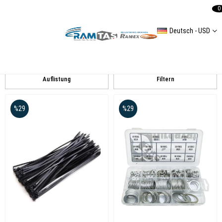
0
Deutsch - USD
Kunststoffklemme
universal
Auflistung
Filtern
%29
%29