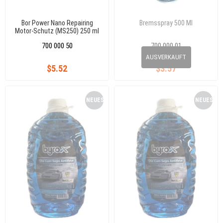
Bor Power Nano Repairing
Bremsspray 500 Ml
Motor-Schutz (MS250) 250 ml
700 000 50
700 000 01
0
AUSVERKAUFT
$5.52
$3.57
NEUES
NEUES
PRODUKT
PRODUKT