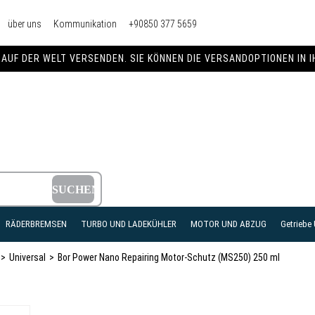
über uns
Kommunikation
+90850 377 5659
AUF DER WELT VERSENDEN. SIE KÖNNEN DIE VERSANDOPTIONEN IN 
RÄDERBREMSEN
TURBO UND LADEKÜHLER
MOTOR UND ABZUG
Getriebe
Universal
Bor Power Nano Repairing Motor-Schutz (MS250) 250 ml