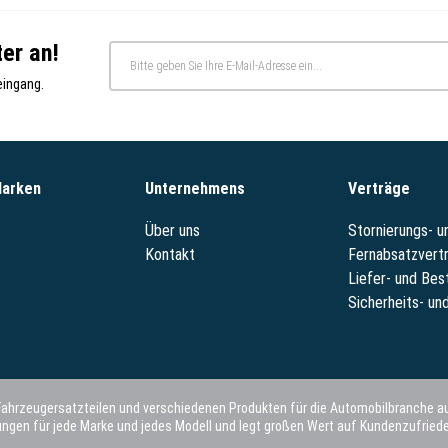
er an!
eingang.
Marken
Unternehmens
Verträge
Über uns
Stornierungs- 
Kontakt
Fernabsatzvert
Liefer- und Bes
Sicherheits- und
 Fahrzeugersatzteilen und verschiedenen Produkten für die Automobilbranche au
gen für jede Marke und jedes Modell und legt großen Wert auf Kundenzufriede