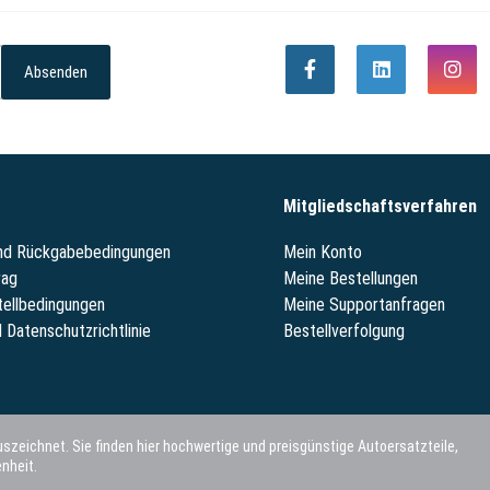
Absenden
Mitgliedschaftsverfahren
und Rückgabebedingungen
Mein Konto
rag
Meine Bestellungen
tellbedingungen
Meine Supportanfragen
 Datenschutzrichtlinie
Bestellverfolgung
szeichnet. Sie finden hier hochwertige und preisgünstige Autoersatzteile,
nheit.