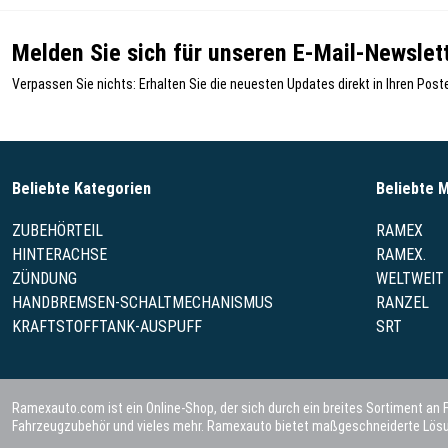
Melden Sie sich für unseren E-Mail-Newslett
Verpassen Sie nichts: Erhalten Sie die neuesten Updates direkt in Ihren Post
Beliebte Kategorien
Beliebte 
ZUBEHÖRTEIL
RAMEX
HINTERACHSE
RAMEX.
ZÜNDUNG
WELTWEIT
HANDBREMSEN-SCHALTMECHANISMUS
RANZEL
KRAFTSTOFFTANK-AUSPUFF
SRT
Ramexauto.com ist ein Online-Shop, der sich durch ein breites Sortiment an
Fahrzeugzubehör und vieles mehr. Ramexauto bietet maßgeschneiderte Lösun