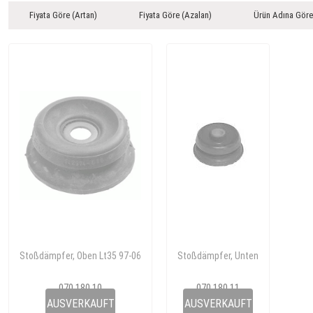
Fiyata Göre (Artan)
Fiyata Göre (Azalan)
Ürün Adına Göre
Stoßdämpfer, Oben Lt35 97-06
Stoßdämpfer, Unten
070 180 10
070 180 11
2D0 407 183
2D0 407 183A
AUSVERKAUFT
AUSVERKAUFT