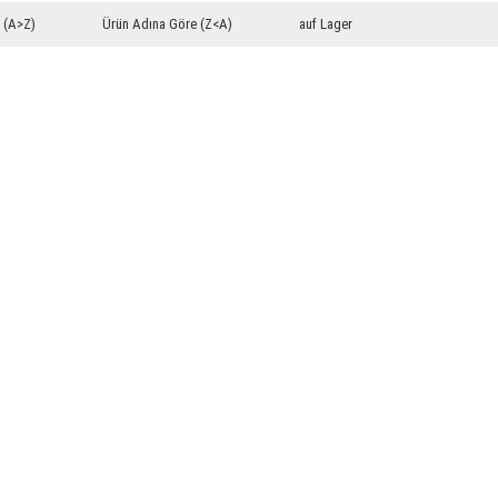
 (A>Z)
Ürün Adına Göre (Z<A)
auf Lager