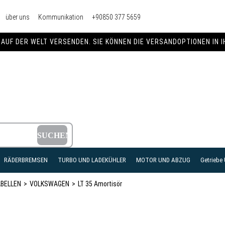
über uns
Kommunikation
+90850 377 5659
AUF DER WELT VERSENDEN. SIE KÖNNEN DIE VERSANDOPTIONEN IN 
RÄDERBREMSEN
TURBO UND LADEKÜHLER
MOTOR UND ABZUG
Getriebe
BELLEN
VOLKSWAGEN
LT 35 Amortisör