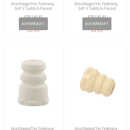
Anschlagpuffer, Federung ,
Anschlagpuffer, Federung ,
Golf V Caddy Iıı-Passat
Golf V Caddy Iıı-Passat
070 145 42
070 145 43
1K0 412 303 P
1K0 412 303 E
AUSVERKAUFT
AUSVERKAUFT
$3.95
$4.29
Anschlagpuffer, Federung ,
Anschlagpuffer, Federung ,