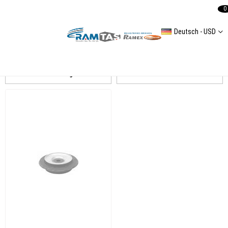
0
Deutsch - USD
GOLF III Amortisör
Auflistung
Filtern