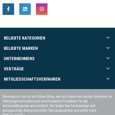
BELIEBTE KATEGORIEN
BELIEBTE MARKEN
UNTERNEHMENS
VERTRÄGE
MITGLIEDSCHAFTSVERFAHREN
Ramexauto.com ist ein Online-Shop, der sich durch ein breites Sortiment an
Fahrzeugersatzteilen und verschiedenen Produkten für die
Automobilbranche auszeichnet. Sie finden hier hochwertige und
preisgünstige Autoersatzteile, Fahrzeugzubehör und vieles mehr.