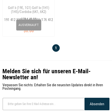
Golf Iı (19E, 1G1) Golf Iıı (1H1)
(1H5)/Cordoba (6K1, 6K2)
070 143 20
191 412 329/191 412 331/176 412
329 A
AUSVERKAUFT
$0.00
1
Melden Sie sich für unseren E-Mail-
Newsletter an!
Verpassen Sie nichts: Erhalten Sie die neuesten Updates direkt in Ihren
Posteingang.
Absenden