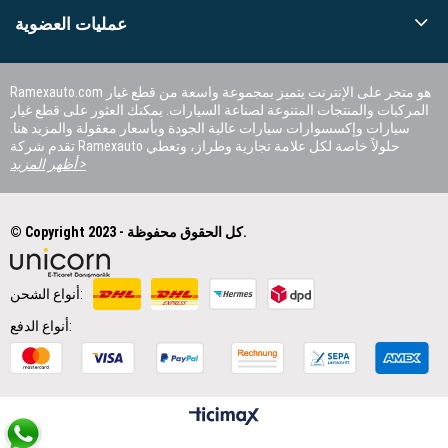
عمليات العضوية
Ramexauto.com هو متجر على الإنترنت يتميز بمجموعة واسعة من قطع غيار
المركبات والمنتجات المتنوعة لصناعة السيارات. يمكنك العثور على قطع غيار
سيارات وإكسسوارات سيارات عالية الجودة وبأسعار معقولة والمزيد هنا.
تقدم شركة Ramexauto حلولاً خاصة لكل علامة تجارية وطراز، وتعطي
الأولوية لرضا العملاء.
أظهر المزيد >
© Copyright 2023 - كل الحقوق محفوظة.
أنواع الشحن:
أنواع الدفع: