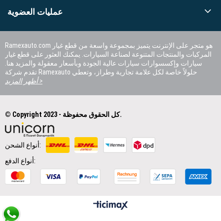
عمليات العضوية
Ramexauto.com هو متجر على الإنترنت يتميز بمجموعة واسعة من قطع غيار
المركبات والمنتجات المتنوعة لصناعة السيارات. يمكنك العثور على قطع غيار
سيارات وإكسسوارات سيارات عالية الجودة وبأسعار معقولة والمزيد هنا.
تقدم شركة Ramexauto حلولاً خاصة لكل علامة تجارية وطراز، وتعطي
الأولوية لرضا العملاء.
أظهر المزيد >
© Copyright 2023 - كل الحقوق محفوظة.
أنواع الشحن:
أنواع الدفع: