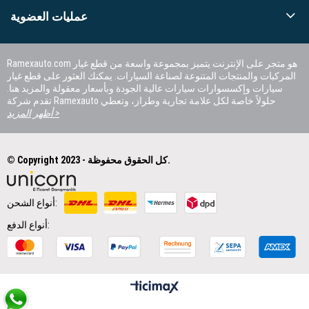
عمليات العضوية
Ramexauto.com هو متجر على الإنترنت يتميز بمجموعة واسعة من قطع غيار
المركبات والمنتجات المتنوعة لصناعة السيارات. يمكنك العثور على قطع غيار
سيارات وإكسسوارات سيارات عالية الجودة وبأسعار معقولة والمزيد هنا.
تقدم شركة Ramexauto حلولاً خاصة لكل علامة تجارية وطراز، وتعطي
الأولوية لرضا العملاء.
أظهر المزيد >
© Copyright 2023 - كل الحقوق محفوظة.
أنواع الشحن:
أنواع الدفع: