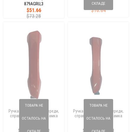
879AGRU,3
СКЛАДЕ
$51.66
$10.64
$73.28
ТОВАРА НЕ
ТОВАРА НЕ
Ручка двери сзади, спереди,
Ручка двери сзади, спереди,
справа , без вставки замка
справа , без вставки замка
ОСТАЛОСЬ НА
ОСТАЛОСЬ НА
PASSAT 15 510837205J GRU
PASSAT 15 510837206J GRU
165 158 51
165 158 56
510 837 205 J GRU
510 837 206 J GRU
СКЛАДЕ
СКЛАДЕ