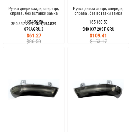
Ручка двери сзади, спереди,
Ручка двери сзади, спереди,
справа , без вставки замка
справа , без вставки замка
PASSAT06 3C0837205 GRU
TİGUAN 08 JETTA 12POLO 10
165 156 50
165 160 50
5N0837205 F GRU
3B0 837 207GGRU,3B4 839
879AGRU,3
5N0 837 205 F GRU
$61.27
$109.41
$86.50
$153.17