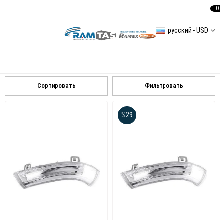
0
русский - USD
VOLKSWAGEN
Caddy 2 Spiegel
TOUAREG
ID 5
ID 4
TRANSPORTER TV
GOLF IV
TİGUAN
PASSAT B6
JETTA III
CRAFTER
GOLF VI
Сортировать
Фильтровать
%29