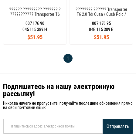
?????? ????????? ??????? ?
???????? ?????? Transporter
??????????? Transporter T6
T6 2.0 Tdı Cusa / Cusb Polo /
2.0 Tdı Cusa / Cusb Polo /
Skoda Ibıza - Toledo - Fabıa 1.4
007 176 90
007 176 95
Skoda Ibıza - Toledo - Fabıa 1.4
Tdı 2010-2017 04B115389B
Tdı 2010-2017 04B115389B
045 115 389 H
04B 115 389 B
$51.95
$51.95
1
Подпишитесь на нашу электронную
рассылку!
Никогда ничего не пропустите: получайте последние обновления прямо
на свой почтовый ящик
Отправлять