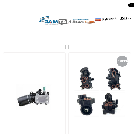
0
русский - USD
Transporter T6
Сортировать
Фильтровать
НОВЫЙ
ТОВАР