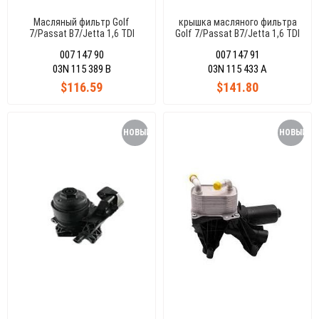
Масляный фильтр Golf
крышка масляного фильтра
7/Passat B7/Jetta 1,6 TDI
Golf 7/Passat B7/Jetta 1,6 TDI
03N115389B
03N115433A
007 147 90
007 147 91
03N 115 389 B
03N 115 433 A
$116.59
$141.80
НОВЫЙ
НОВЫЙ
ТОВАР
ТОВАР