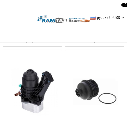
0
русский - USD
Golf 7
Сортировать
Фильтровать