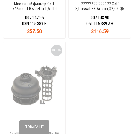
Масляный фильтр Golf
???????? ?????? Golf
7/Passat B7/Jetta 1,6 TDI
8,Passat B8,Arteon,Q2,Q3,Q5
03N115389B
2,0 TDI 05L115389AF
007 147 95
007 148 90
03N 115 389 B
05L 115 389 AH
$57.50
$116.59
НОВЫЙ
ТОВАР
ТОВАРА НЕ
крышка масляного фильтра