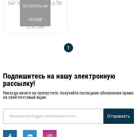
Golf 7/Passat B7/Jetta 1,6 TDI
ОСТАЛОСЬ НА
03N115433A
007 147 92
03N 115 433
СКЛАДЕ
$141.80
1
Подпишитесь на нашу электронную
рассылку!
Никогда ничего не пропустите: получайте последние обновления прямо
на свой почтовый ящик
Отправлять