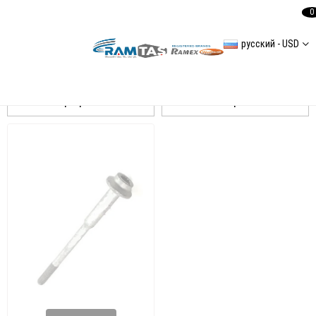
0
русский - USD
Q7(4L)
Сортировать
Фильтровать