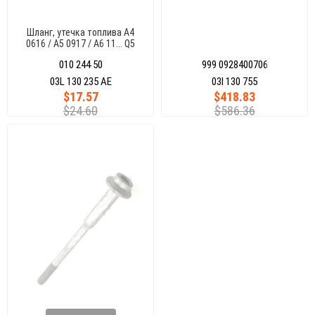
Шланг, утечка топлива A4
0616 / A5 0917 / A6 11... Q5
08... EXEO 08... 2.0 TDI
010 244 50
999 0928400706
03L 130 235 AE
03l 130 755
$17.57
$418.83
$24.60
$586.36