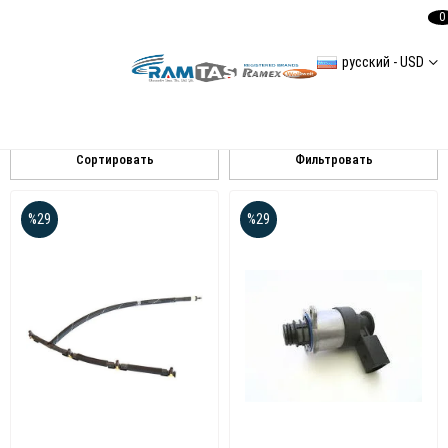
0
русский - USD
AUDI
A4 (8K2B8) 20082012
A4(8ECB7) 20052008
Q7(4L)
Сортировать
Фильтровать
%29
%29