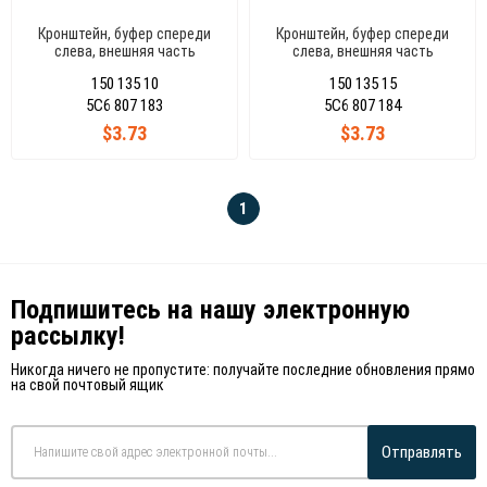
Кронштейн, буфер спереди
Кронштейн, буфер спереди
слева, внешняя часть
слева, внешняя часть
(Маленький) Jetta 2011-2015
(Маленький) Jetta 2011-2015
150 135 10
150 135 15
5C6807183
5C6807183
5C6 807 183
5C6 807 184
$3.73
$3.73
1
Подпишитесь на нашу электронную
рассылку!
Никогда ничего не пропустите: получайте последние обновления прямо
на свой почтовый ящик
Отправлять