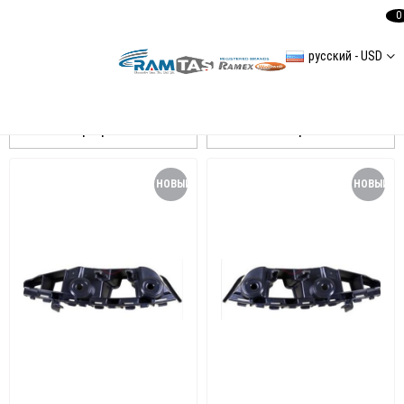
0
русский - USD
Jetta 15- Tampon Braket
Сортировать
Фильтровать
НОВЫЙ
НОВЫЙ
ТОВАР
ТОВАР