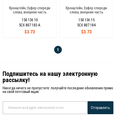
Кронштейн, буфер спереди
Кронштейн, буфер спереди
слева, внешняя часть
слева, внешняя часть
(Маленький) Jetta 2015-
(Маленький) Jetta 2015-
150 136 10
150 136 15
5C6807183A
5C6807184A
5C6 807 183 A
5C6 807 184
$3.73
$3.73
1
Подпишитесь на нашу электронную
рассылку!
Никогда ничего не пропустите: получайте последние обновления прямо
на свой почтовый ящик
Отправлять