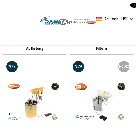
0
Deutsch - USD
Audi Elektrisch
A4 (8K2) B8 Elektrisch
Auflistung
Filtern
%29
%29
NEUES
PRODUKT