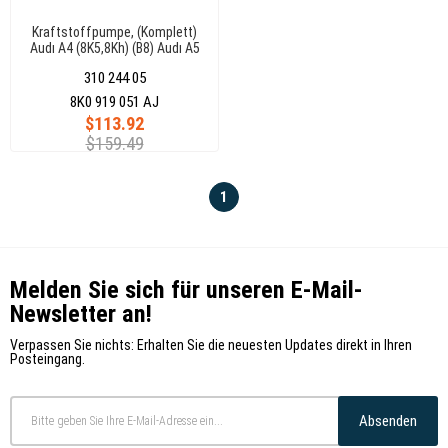
Kraftstoffpumpe, (Komplett)
Audı A4 (8K5,8Kh) (B8) Audı A5
(8F7,8Ta) 6 Bar 100L/H
310 244 05
8K0919051Aj
8K0 919 051 AJ
$113.92
$159.49
1
Melden Sie sich für unseren E-Mail-
Newsletter an!
Verpassen Sie nichts: Erhalten Sie die neuesten Updates direkt in Ihren
Posteingang.
Absenden