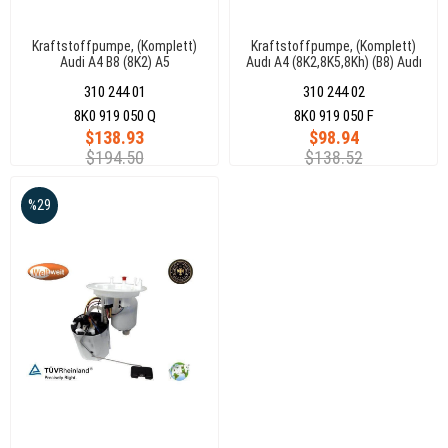
Kraftstoffpumpe, (Komplett)
Kraftstoffpumpe, (Komplett)
Audi A4 B8 (8K2) A5
Audı A4 (8K2,8K5,8Kh) (B8) Audı
(8F7,8Ta,8T3) 8K0919050Q
A5 (8F7,8Ta,8T3) 3 Bar 165L/H
310 244 01
310 244 02
8K0919050F
8K0 919 050 Q
8K0 919 050 F
$138.93
$98.94
$194.50
$138.52
%29