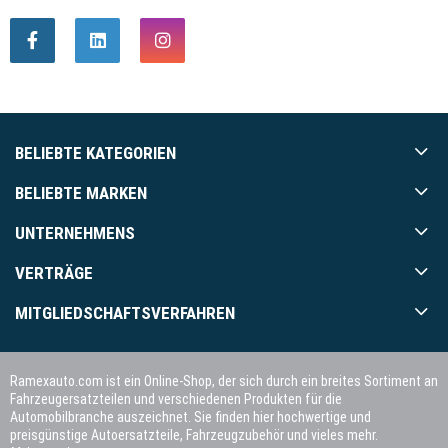
BELIEBTE KATEGORIEN
BELIEBTE MARKEN
UNTERNEHMENS
VERTRÄGE
MITGLIEDSCHAFTSVERFAHREN
Ramexauto.com ist ein Online-Shop, der sich durch ein breites Sortiment an
Fahrzeugersatzteilen und verschiedenen Produkten für die
Automobilbranche auszeichnet. Sie finden hier hochwertige und
preisgünstige Autoersatzteile, Fahrzeugzubehör und vieles mehr.