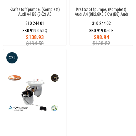
Kraftstoffpumpe, (Komplett)
Kraftstoffpumpe, (Komplett)
Audi A4 B8 (8K2) A5
Audı A4 (8K2,8K5,8Kh) (B8) Audı
(8F7,8Ta,8T3) 8K0919050Q
A5 (8F7,8Ta,8T3) 3 Bar 165L/H
310 244 01
310 244 02
8K0919050F
8K0 919 050 Q
8K0 919 050 F
$138.93
$98.94
$194.50
$138.52
%29