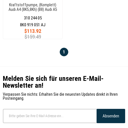
Kraftstoffpumpe, (Komplett)
Audı A4 (8K5,8Kh) (B8) Audı A5
(8F7,8Ta) 6 Bar 100L/H
310 244 05
8K0919051Aj
8K0 919 051 AJ
$113.92
$159.49
1
Melden Sie sich für unseren E-Mail-
Newsletter an!
Verpassen Sie nichts: Erhalten Sie die neuesten Updates direkt in Ihren
Posteingang.
Absenden