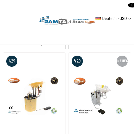
0
Deutsch - USD
A4 (8K2) B8 Elektrisch
Auflistung
Filtern
%29
%29
NEUES
PRODUKT