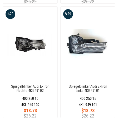
$26.22
$26.22
%29
%29
Spiegelblinker Audı E-Tron
Spiegelblinker Audı E-Tron
Rechts 4Kl949102
Links 4Kl949101
400 250 10
400 250 15
4KL 949 102
4KL 949 101
$18.73
$18.73
$26.22
$26.22