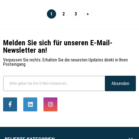
1
2
3
>
Melden Sie sich für unseren E-Mail-
Newsletter an!
Verpassen Sie nichts: Erhalten Sie die neuesten Updates direkt in Ihren
Posteingang.
Absenden