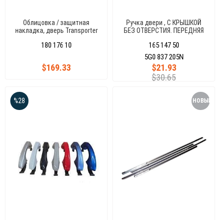
Облицовка / защитная
Ручка двери , С КРЫШКОЙ
накладка, дверь Transporter
БЕЗ ОТВЕРСТИЯ. ПЕРЕДНЯЯ
T6/T7/T8 2012-2024
СЛЕВА GOLF VII 13
180 176 10
165 147 50
5G0 837 205N
$169.33
$21.93
$30.65
%28
НОВЫЙ
ТОВАР