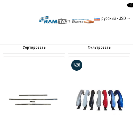
0
русский - USD
Volkswagen
Golf 7
Transporter t6
Сортировать
Фильтровать
%28