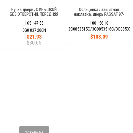
Ручка двери , С КРЫШКОЙ
Облицовка / защитная
БЕЗ ОТВЕРСТИЯ. ПЕРЕДНЯЯ
накладка, дверь PASSAT 97-
справа GOLF VII 13
05
165 147 55
180 156 10
3C0853515C/3C0853516C/3C08537
5G0 837 206N
$21.93
$108.09
$30.65
ТОВАРА НЕ