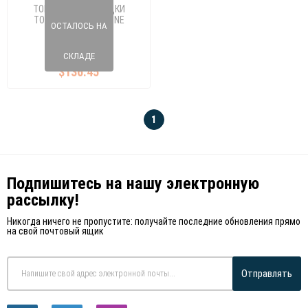
ТОРМОЗНЫЕ КОЛОДКИ
TOUAREG/Q7/CAYENNE
ОСТАЛОСЬ НА
7L0698151J
981 2369302
7L0698151H
СКЛАДЕ
$136.45
1
Подпишитесь на нашу электронную
рассылку!
Никогда ничего не пропустите: получайте последние обновления прямо
на свой почтовый ящик
Отправлять