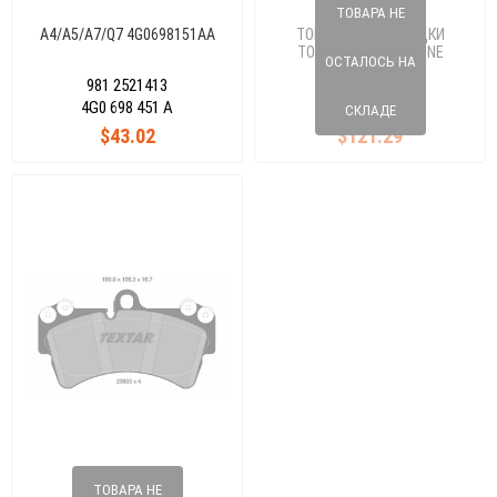
ТОВАРА НЕ
A4/A5/A7/Q7 4G0698151AA
ТОРМОЗНЫЕ КОЛОДКИ
TOUAREG/Q7/CAYENNE
ОСТАЛОСЬ НА
7L0698151H
981 2521413
981 2369202
4G0 698 451 A
7L0698151H
СКЛАДЕ
$43.02
$121.29
ТОВАРА НЕ