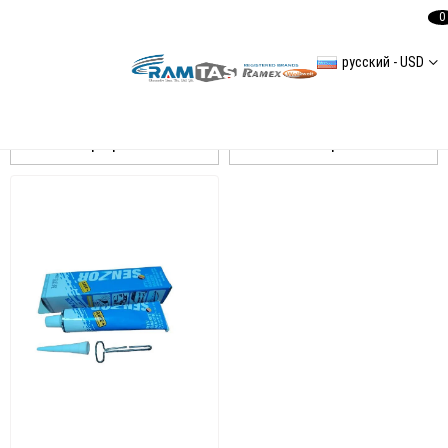
0
русский - USD
SENZOR
Сортировать
Фильтровать