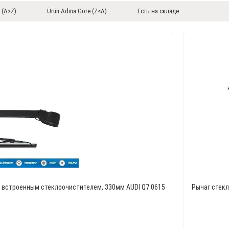
 (A>Z)
Ürün Adına Göre (Z<A)
Есть на складе
о встроенным стеклоочистителем, 330мм AUDI Q7 0615
Рычаг стекл