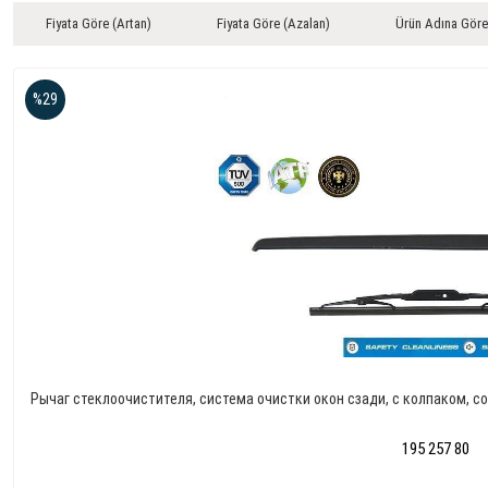
Fiyata Göre (Artan)
Fiyata Göre (Azalan)
Ürün Adına Göre
%29
Рычаг стеклоочистителя, система очистки окон сзади, с колпаком, с
195 257 80