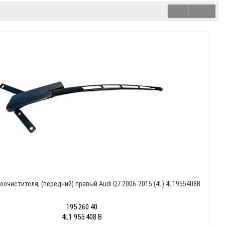
оочистителя, (передний) правый Audi Q7 2006-2015 (4L) 4L1955408B
195 260 40
4L1 955 408 B