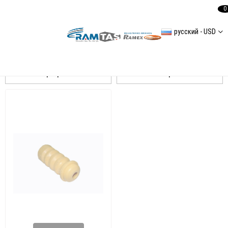
0
русский - USD
POLO V Amortisör
Сортировать
Фильтровать