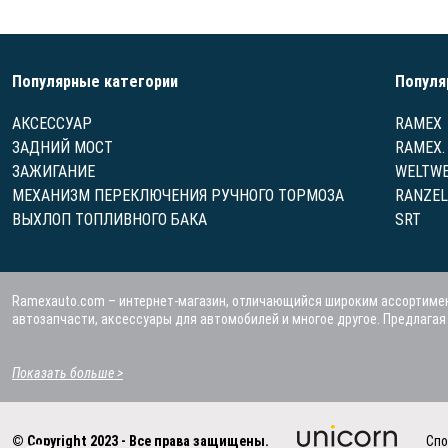
Популярные категории
Популя
АКСЕССУАР
RAMEX
ЗАДНИЙ МОСТ
RAMEX.
ЗАЖИГАНИЕ
WELTWE
МЕХАНИЗМ ПЕРЕКЛЮЧЕНИЯ РУЧНОГО ТОРМОЗА
RANZEL
ВЫХЛОП ТОПЛИВНОГО БАКА
SRT
Ramexauto.com – интернет-магазин, отличающийся широким ассортимен
автозапчасти, аксессуары для автомобилей и многое другое. Предлага
Показать больше >
© Copyright 2023 - Все права защищены.
Спо