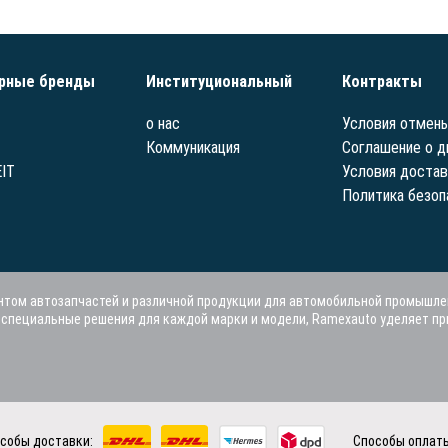
рные бренды
Институциональный
Контракты
о нас
Условия отмены
Коммуникация
Соглашение о д
IT
Условия достав
Политика безоп
том автозапчастей и различной продукции для автомобильной промышле
я специальные решения для каждой марки и модели, Ramexauto уделяет п
собы доставки:
Способы оплат