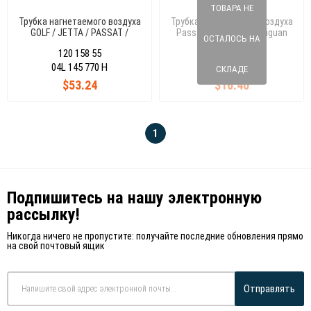
ТОВАРА НЕ
Трубка нагнетаемого воздуха
Трубка нагнетаемого воздуха
GOLF / JETTA / PASSAT /
Passat B8 (3c5,Gb5), Tiguan
ОСТАЛОСЬ НА
CADDY 10- 1.6 TDI
03N145762D
120 158 55
120 158 10
1K0145770AE
04L 145 770 H
03N 145 762 D
СКЛАДЕ
$53.24
$16.40
1
Подпишитесь на нашу электронную
рассылку!
Никогда ничего не пропустите: получайте последние обновления прямо
на свой почтовый ящик
Отправлять