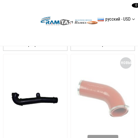
0
русский - USD
Passat b8
Сортировать
Фильтровать
НОВЫЙ
ТОВАР