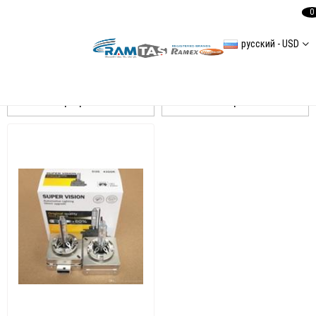
0
русский - USD
OSRAM
Сортировать
Фильтровать