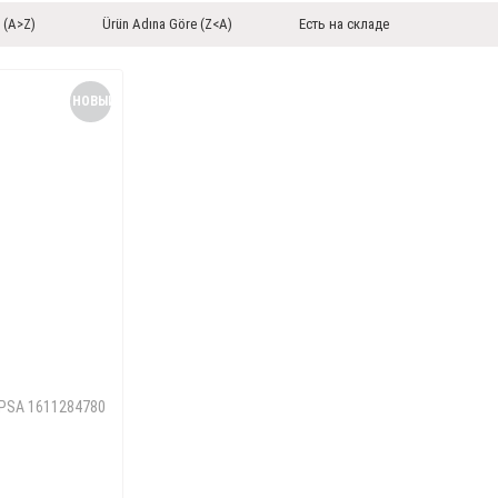
 (A>Z)
Ürün Adına Göre (Z<A)
Есть на складе
НОВЫЙ
ТОВАР
 PSA 1611284780