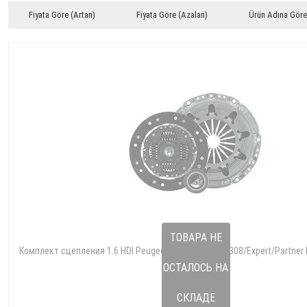
Fiyata Göre (Artan)
Fiyata Göre (Azalan)
Ürün Adına Göre
ТОВАРА НЕ
Комплект сцепления 1.6 HDI Peugeot 208/2008/301/308/Expert/Partner
ОСТАЛОСЬ НА
942 1611284780
1611 284 780
СКЛАДЕ