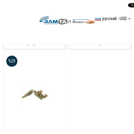
0
русский - USD
LT 35
Сортировать
Фильтровать
%29