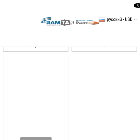
0
русский - USD
İ20 Egr Ventil
Сортировать
Фильтровать