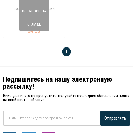
Подвеска, рычаг
независимой подвески
ОСТАЛОСЬ НА
колеса Задний мост , сверху
065 145 14
GOLF V - JETTA III
1K0 505 279A
СКЛАДЕ
$4.55
1
Подпишитесь на нашу электронную
рассылку!
Никогда ничего не пропустите: получайте последние обновления прямо
на свой почтовый ящик
Отправлять