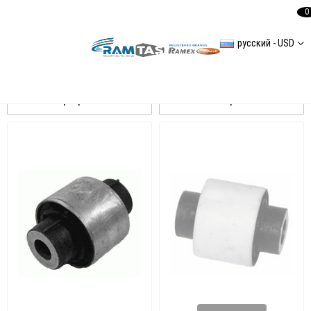
0
русский - USD
GOLF V Arka Aks Burçları
Сортировать
Фильтровать