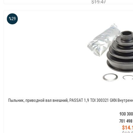
$19.47
%29
Пыльник, приводной вал внешний, PASSAT 1,9 TDI 300321 GKN Внутренн
930 30
701 498
$14.