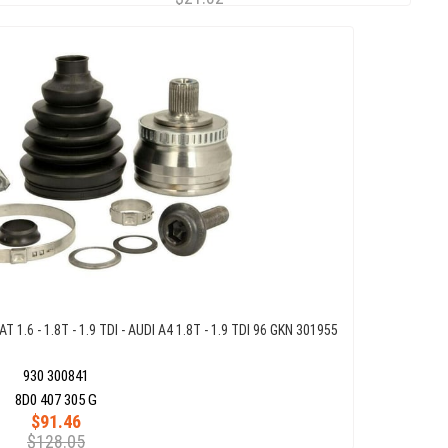
.6 - 1.8T - 1.9 TDI - AUDI A4 1.8T - 1.9 TDI 96 GKN 301955
930 300841
8D0 407 305 G
$91.46
$128.05