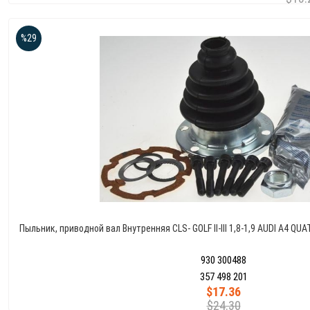
%29
Пыльник, приводной вал Внутренняя CLS- GOLF II-III 1,8-1,9 AUDI A4 QU
930 300488
357 498 201
$17.36
$24.30