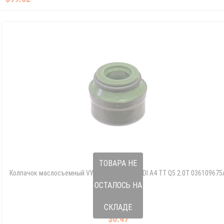
ТОВАРА НЕ
Колпачок маслосъемный VW Jetta GTI CC AUDI A4 TT Q5 2.0T 036109675
ОСТАЛОСЬ НА
933 403730
036 109 675
СКЛАДЕ
$0.47