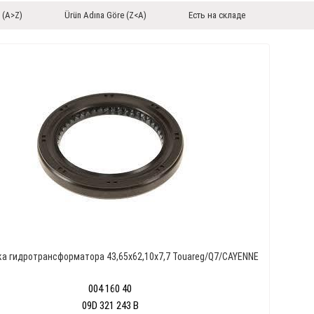
 (A>Z)
Ürün Adına Göre (Z<A)
Есть на складе
а гидротрансформатора 43,65x62,10x7,7 Touareg/Q7/CAYENNE
004 160 40
09D 321 243 B