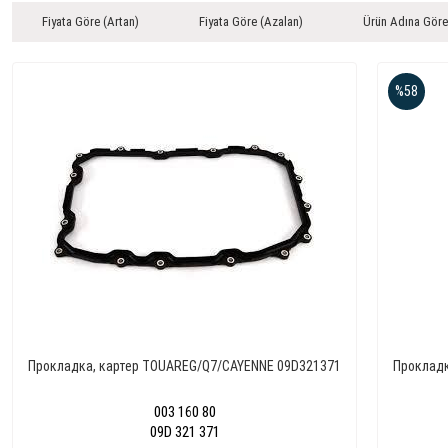
Fiyata Göre (Artan)
Fiyata Göre (Azalan)
Ürün Adına Göre
%58
Прокладка, картер TOUAREG/Q7/CAYENNE 09D321371
Прокладк
003 160 80
09D 321 371