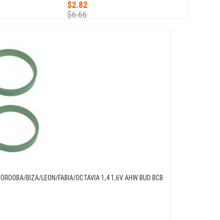
$2.82
$6.66
RDOBA/BIZA/LEON/FABIA/OCTAVIA 1,4 1,6V AHW BUD BCB