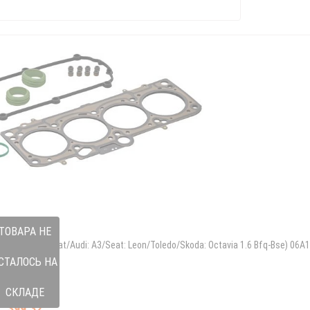
ТОВАРА НЕ
rajetta/Passat/Audi: A3/Seat: Leon/Toledo/Skoda: Octavia 1.6 Bfq-Bse) 06A
СТАЛОСЬ НА
933 376131
06A 198 012 B
СКЛАДЕ
$99.32