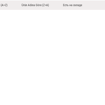
 (A>Z)
Ürün Adına Göre (Z<A)
Есть на складе