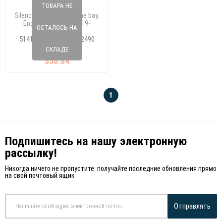
ТОВАРА НЕ
Silencing material, Engine bay,
Engine cover Corolla 19-
ОСТАЛОСЬ НА
(PLASTIC)
170 44 50
5141002380 / 5141002490
/5144102640
СКЛАДЕ
$50.84
1
Подпишитесь на нашу электронную
рассылку!
Никогда ничего не пропустите: получайте последние обновления прямо
на свой почтовый ящик
Отправлять