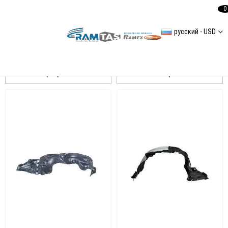
0
русский - USD
Corolla e210 внутренний-крыло
Сортировать
Фильтровать