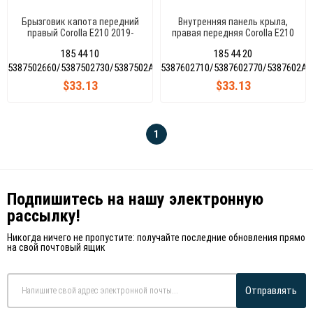
Брызговик капота передний
Внутренняя панель крыла,
правый Corolla E210 2019-
правая передняя Corolla E210
53875-02660/53875-
2019- 53876-02710/53876-
185 44 10
185 44 20
02730/53875-02A30
02770/53876-02A70
5387502660/5387502730/5387502A30
5387602710/5387602770/5387602A7
$33.13
$33.13
1
Подпишитесь на нашу электронную
рассылку!
Никогда ничего не пропустите: получайте последние обновления прямо
на свой почтовый ящик
Отправлять